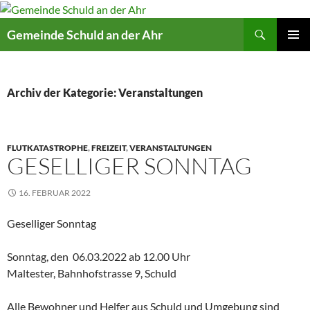
Suchen
Gemeinde Schuld an der Ahr
ZUM
PRIMÄR
INHALT
MENÜ
SPRINGEN
Archiv der Kategorie: Veranstaltungen
FLUTKATASTROPHE
,
FREIZEIT
,
VERANSTALTUNGEN
GESELLIGER SONNTAG
16. FEBRUAR 2022
Geselliger Sonntag
Sonntag, den 06.03.2022 ab 12.00 Uhr
Maltester, Bahnhofstrasse 9, Schuld
Alle Bewohner und Helfer aus Schuld und Umgebung sind