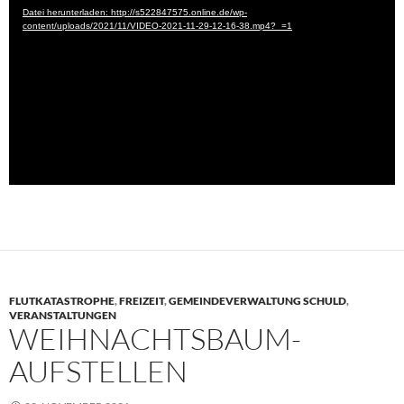
Datei herunterladen: http://s522847575.online.de/wp-
content/uploads/2021/11/VIDEO-2021-11-29-12-16-38.mp4?_=1
FLUTKATASTROPHE
,
FREIZEIT
,
GEMEINDEVERWALTUNG SCHULD
,
VERANSTALTUNGEN
WEIHNACHTSBAUM-
AUFSTELLEN