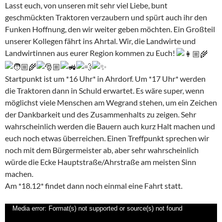
Lasst euch, von unseren mit sehr viel Liebe, bunt
geschmückten Traktoren verzaubern und spürt auch ihr den
Funken Hoffnung, den wir weiter geben möchten. Ein Großteil
unserer Kollegen fährt ins Ahrtal. Wir, die Landwirte und
Landwirtinnen aus eurer Region kommen zu Euch!
Startpunkt ist um *16 Uhr* in Ahrdorf. Um *17 Uhr* werden
die Traktoren dann in Schuld erwartet. Es wäre super, wenn
möglichst viele Menschen am Wegrand stehen, um ein Zeichen
der Dankbarkeit und des Zusammenhalts zu zeigen. Sehr
wahrscheinlich werden die Bauern auch kurz Halt machen und
euch noch etwas überreichen. Einen Treffpunkt sprechen wir
noch mit dem Bürgermeister ab, aber sehr wahrscheinlich
würde die Ecke Hauptstraße/Ahrstraße am meisten Sinn
machen.
Am *18.12* findet dann noch einmal eine Fahrt statt.
Video-
Media error: Format(s) not supported or source(s) not found
Player