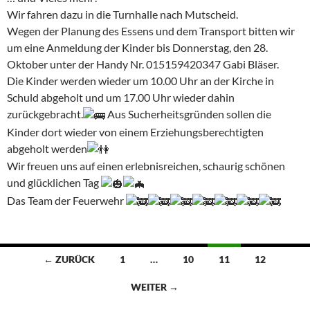
Wir fahren dazu in die Turnhalle nach Mutscheid.
Wegen der Planung des Essens und dem Transport bitten wir
um eine Anmeldung der Kinder bis Donnerstag, den 28.
Oktober unter der Handy Nr. 015159420347 Gabi Bläser.
Die Kinder werden wieder um 10.00 Uhr an der Kirche in
Schuld abgeholt und um 17.00 Uhr wieder dahin
zurückgebracht.
Aus Sucherheitsgründen sollen die
Kinder dort wieder von einem Erziehungsberechtigten
abgeholt werden
Wir freuen uns auf einen erlebnisreichen, schaurig schönen
und glücklichen Tag
Das Team der Feuerwehr
Beitragsnavigation
← ZURÜCK
1
…
10
11
12
WEITER →