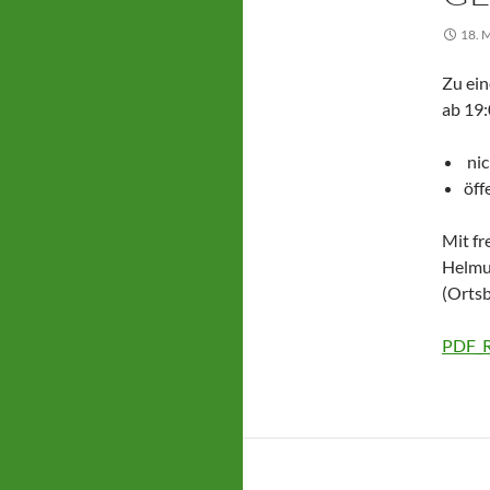
18. 
Zu ein
ab 19:
nic
öff
Mit f
Helmu
(Orts
PDF_R