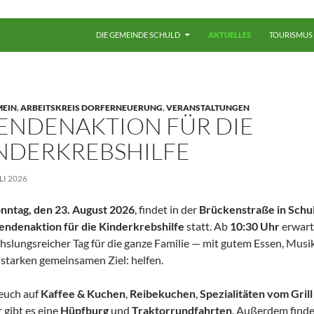
ZUM INHALT SPRINGEN
DIE GEMEINDE SCHULD
AKTUELLES
TOURISMUS
MEIN
,
ARBEITSKREIS DORFERNEUERUNG
,
VERANSTALTUNGEN
ENDENAKTION FÜR DIE
NDERKREBSHILFE
ULI 2026
nntag, den 23. August 2026
, findet in der
Brückenstraße in Schu
endenaktion für die Kinderkrebshilfe
statt. Ab
10:30 Uhr
erwart
slungsreicher Tag für die ganze Familie — mit gutem Essen, Musi
starken gemeinsamen Ziel: helfen.
euch auf
Kaffee & Kuchen
,
Reibekuchen
,
Spezialitäten vom Grill
 gibt es eine
Hüpfburg
und
Traktorrundfahrten
. Außerdem finde