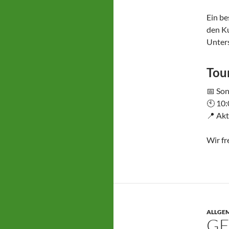
Ein be
den K
Unters
Tou
📅 Son
🕙 10:
📍 Ak
Wir fr
ALLGE
GE