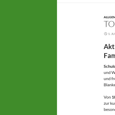
ALLGE
TO
1. J
Akt
Fam
Schul
und Wa
und fr
Blank
Von
1
zur ku
besond