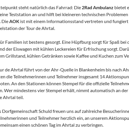
telpunkt steht natürlich das Fahrrad: Die
2Rad Ambulanz
bietet 
eine Teststation an und hilft bei kleineren technischen Problemen
. Die
AOK
ist mit einem Informationsstand vertreten und fungiert gl
lstation der Tour de Ahrtal.
ür Familien ist bestens gesorgt. Eine Hüpfburg sorgt für Spaß bei
d der Eiswagen mit kühlen Leckereien für Erfrischung sorgt. Darü
m Grillstand, kühlen Getränken sowie Kaffee und Kuchen zum Ve
ur de Ahrtal führt von der Ahr-Quelle in Blankenheim bis nach Ah
en die Teilnehmerinnen und Teilnehmer insgesamt 14 Aktionspunkt
ten. An den Stationen können Stempel für die offizielle Teilneh
. Wer mindestens vier Stempel erhält, nimmt automatisch an der
e Ahrtal teil.
s Dorfgemeinschaft Schuld freuen uns auf zahlreiche Besucherin
eilnehmerinnen und Teilnehmer herzlich ein, an unserem Aktionsp
meinsam einen schönen Tag im Ahrtal zu verbringen.