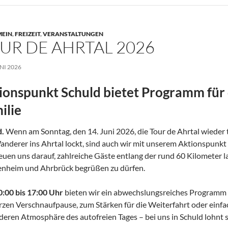
MEIN
,
FREIZEIT
,
VERANSTALTUNGEN
UR DE AHRTAL 2026
UNI 2026
ionspunkt Schuld bietet Programm für 
ilie
d.
Wenn am Sonntag, den 14. Juni 2026, die Tour de Ahrtal wieder 
nderer ins Ahrtal lockt, sind auch wir mit unserem Aktionspunkt 
euen uns darauf, zahlreiche Gäste entlang der rund 60 Kilometer 
enheim und Ahrbrück begrüßen zu dürfen.
0:00 bis 17:00 Uhr
bieten wir ein abwechslungsreiches Programm f
rzen Verschnaufpause, zum Stärken für die Weiterfahrt oder einf
eren Atmosphäre des autofreien Tages – bei uns in Schuld lohnt 