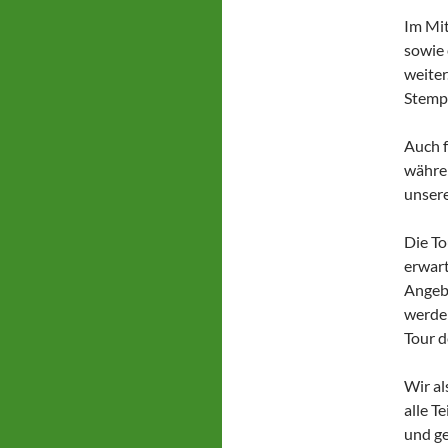
Im Mit
sowie 
weiter
Stempe
Auch f
währen
unsere
Die To
erwart
Angebo
werden
Tour d
Wir al
alle T
und ge