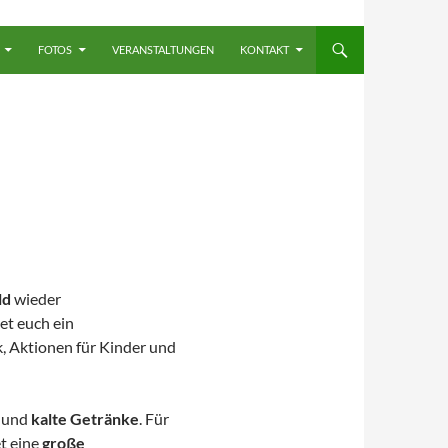
FOTOS
VERANSTALTUNGEN
KONTAKT
ld
wieder
et euch ein
k, Aktionen für Kinder und
und
kalte Getränke
. Für
t eine
große