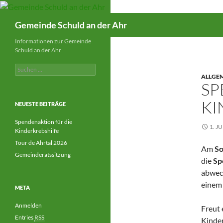
Suchen
Gemeinde Schuld an der Ahr
Informationen zur Gemeinde
Schuld an der Ahr
Suchen
nach:
ALLGE
SP
KI
NEUESTE BEITRÄGE
Spendenaktion für die
1. J
Kinderkrebshilfe
Tour de Ahrtal 2026
Am
So
Gemeinderatssitzung
die
Sp
abwech
einem 
META
Anmelden
Freut 
Entries
RSS
Kinder