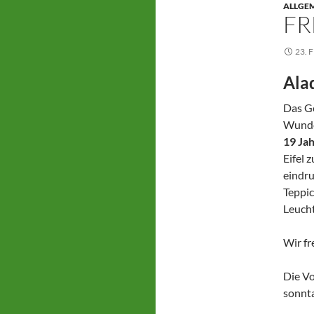
ALLGE
FR
23. 
Ala
Das Ge
Wunde
19 Ja
Eifel 
eindru
Teppic
Leucht
Wir fr
Die Vo
sonnta