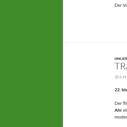
Der Vo
UNCAT
TR
6. F
22. bi
Der
T
Ahr
ei
modern