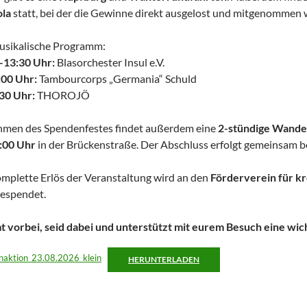
la
statt, bei der die Gewinne direkt ausgelost und mitgenommen
usikalische Programm:
–13:30 Uhr:
Blasorchester Insul e.V.
:00 Uhr:
Tambourcorps „Germania“ Schuld
30 Uhr:
THOROJÖ
hmen des Spendenfestes findet außerdem eine
2-stündige Wander
:00 Uhr
in der Brückenstraße. Der Abschluss erfolgt gemeinsam b
mplette Erlös der Veranstaltung wird an den
Förderverein für kr
espendet.
 vorbei, seid dabei und unterstützt mit eurem Besuch eine wic
naktion_23.08.2026_klein
HERUNTERLADEN