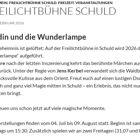
MEIN
,
FREILICHTBÜHNE SCHULD
,
FREIZEIT
,
VERANSTALTUNGEN
EILICHTBÜHNE SCHULD
FEBRUAR 2026
din und die Wunderlampe
heimnis ist gelüftet: Auf der Freilichtbühne in Schuld wird 2026 
rlampe“ aufgeführt.
hre
nach der letzten Inszenierung kehrt das berühmte Märchen aus
zurück. Unter der Regie von
Jens Kerbel
verwandelt sich die Waldb
cksvolle Kulisse aus dem Orient. Freut euch auf einen lustigen Ds
h und ganz viel Magie mitten in Schuld – ein Erlebnis, das nicht 
en bringt.
euen uns schon jetzt auf viele magische Momente.
rstellungen finden vom 04. Juli bis 09. August statt. Beginn ist 
gs um 15:30. Zusätzlich spielen wir an zwei Freitagen (31.07 und 