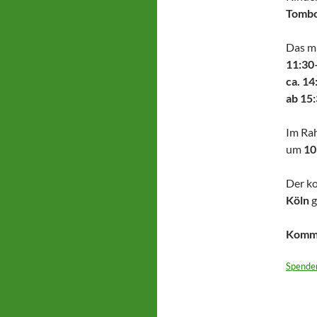
Tombo
Das m
11:30
ca. 14
ab 15:
Im Ra
um
10
Der ko
Köln
g
Kommt
Spende