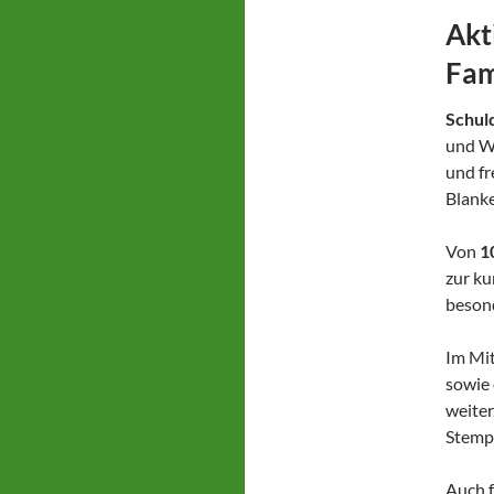
Akt
Fam
Schul
und Wa
und fr
Blank
Von
1
zur ku
besond
Im Mit
sowie 
weiter
Stempe
Auch f