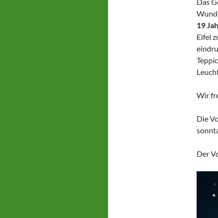
Das Ge
Wunde
19 Ja
Eifel 
eindru
Teppic
Leucht
Wir fr
Die Vo
sonnta
Der Vo