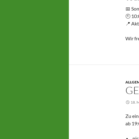
📅 Son
🕙 10:
📍 Ak
Wir fr
ALLGE
GE
18. 
Zu ein
ab 19:
nic