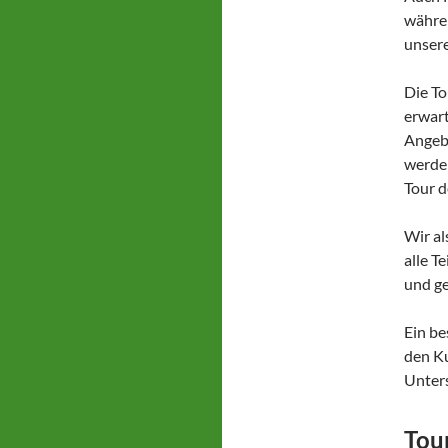
währen
unsere
Die To
erwart
Angebo
werden
Tour d
Wir al
alle T
und ge
Ein be
den K
Unters
Tou