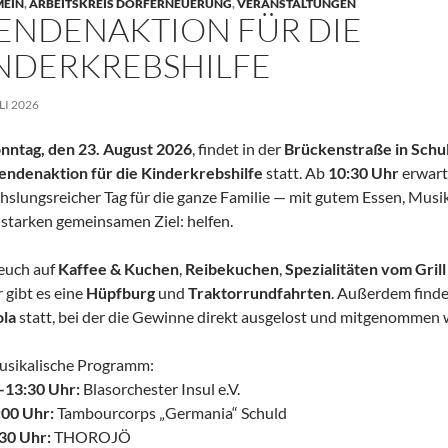
MEIN
,
ARBEITSKREIS DORFERNEUERUNG
,
VERANSTALTUNGEN
ENDENAKTION FÜR DIE
NDERKREBSHILFE
ULI 2026
nntag, den 23. August 2026
, findet in der
Brückenstraße in Schu
endenaktion für die Kinderkrebshilfe
statt. Ab
10:30 Uhr
erwart
slungsreicher Tag für die ganze Familie — mit gutem Essen, Musi
starken gemeinsamen Ziel: helfen.
euch auf
Kaffee & Kuchen
,
Reibekuchen
,
Spezialitäten vom Grill
 gibt es eine
Hüpfburg
und
Traktorrundfahrten
. Außerdem finde
la
statt, bei der die Gewinne direkt ausgelost und mitgenommen
usikalische Programm:
–13:30 Uhr:
Blasorchester Insul e.V.
:00 Uhr:
Tambourcorps „Germania“ Schuld
30 Uhr:
THOROJÖ