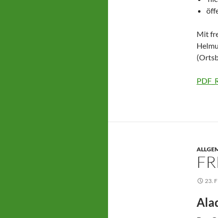
öff
Mit f
Helmu
(Orts
PDF_R
ALLGE
FR
23. 
Ala