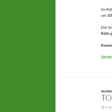
Im Ra
um
10
Der ko
Köln
g
Kommt
Spende
ALLGE
TO
1. J