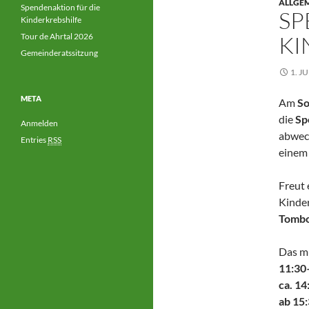
ALLGE
Spendenaktion für die
SP
Kinderkrebshilfe
Tour de Ahrtal 2026
KI
Gemeinderatssitzung
1. J
META
Am
So
die
Sp
Anmelden
abwech
Entries
RSS
einem 
Freut 
Kinder
Tombo
Das m
11:30
ca. 14
ab 15: