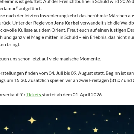
heimnis ist gelüftet: Auf der Freilichtbühne in Schuld wird 2026 
rlampe“ aufgeführt.
hre
nach der letzten Inszenierung kehrt das berühmte Märchen aus
zurück. Unter der Regie von
Jens Kerbel
verwandelt sich die Waldb
cksvolle Kulisse aus dem Orient. Freut euch auf einen lustigen Ds
h und ganz viel Magie mitten in Schuld – ein Erlebnis, das nicht 
en bringt.
euen uns schon jetzt auf viele magische Momente.
rstellungen finden vom 04. Juli bis 09. August statt. Beginn ist 
gs um 15:30. Zusätzlich spielen wir an zwei Freitagen (31.07 und 
rverkauf für
Tickets
startet ab dem 01. April 2026.