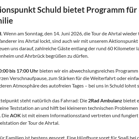
ionspunkt Schuld bietet Programm für 
ilie
d.
Wenn am Sonntag, den 14. Juni 2026, die Tour de Ahrtal wieder 
nderer ins Ahrtal lockt, sind auch wir mit unserem Aktionspunkt 
euen uns darauf, zahlreiche Gäste entlang der rund 60 Kilometer 
enheim und Ahrbrück begrüßen zu dürfen.
0:00 bis 17:00 Uhr
bieten wir ein abwechslungsreiches Programm f
rzen Verschnaufpause, zum Stärken für die Weiterfahrt oder einf
eren Atmosphäre des autofreien Tages – bei uns in Schuld lohnt 
telpunkt steht natürlich das Fahrrad: Die
2Rad Ambulanz
bietet 
eine Teststation an und hilft bei kleineren technischen Problemen
. Die
AOK
ist mit einem Informationsstand vertreten und fungiert gl
lstation der Tour de Ahrtal.
ür Familien ist bestens gesorgt. Eine Hüpfburg sorgt für Spaß bei