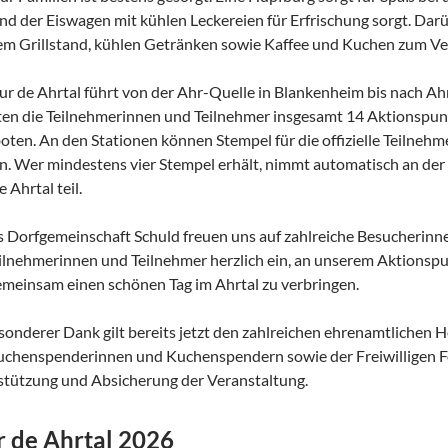
d der Eiswagen mit kühlen Leckereien für Erfrischung sorgt. Darü
m Grillstand, kühlen Getränken sowie Kaffee und Kuchen zum Ve
ur de Ahrtal führt von der Ahr-Quelle in Blankenheim bis nach Ah
en die Teilnehmerinnen und Teilnehmer insgesamt 14 Aktionspunkt
ten. An den Stationen können Stempel für die offizielle Teilneh
. Wer mindestens vier Stempel erhält, nimmt automatisch an der
e Ahrtal teil.
s Dorfgemeinschaft Schuld freuen uns auf zahlreiche Besucherin
eilnehmerinnen und Teilnehmer herzlich ein, an unserem Aktionsp
meinsam einen schönen Tag im Ahrtal zu verbringen.
sonderer Dank gilt bereits jetzt den zahlreichen ehrenamtlichen H
uchenspenderinnen und Kuchenspendern sowie der Freiwilligen F
tützung und Absicherung der Veranstaltung.
r de Ahrtal 2026