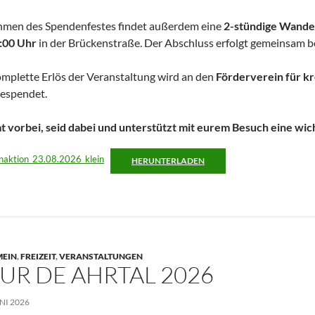
hmen des Spendenfestes findet außerdem eine
2-stündige Wander
:00 Uhr
in der Brückenstraße. Der Abschluss erfolgt gemeinsam b
mplette Erlös der Veranstaltung wird an den
Förderverein für kr
espendet.
 vorbei, seid dabei und unterstützt mit eurem Besuch eine wic
naktion_23.08.2026_klein
HERUNTERLADEN
MEIN
,
FREIZEIT
,
VERANSTALTUNGEN
UR DE AHRTAL 2026
UNI 2026