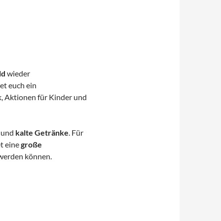
ld
wieder
et euch ein
k, Aktionen für Kinder und
und
kalte Getränke
. Für
t eine
große
 werden können.