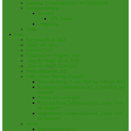
Camping, Ferienwohnungen & Gästezimmer
Freizeitgestaltung
Wandern
GPX-Tracks
Umgebung
Links
Fotos
Nachtzug 09.02.2024
Schuld von oben
Karneval 2020
Traktortreffen Pfingsten 2016
„Tour de Ahrtal“ 10.06.2018
„Tour de Ahrtal“ 25.06.2017
Weihnachtsmarkt 2015
Fotos „Unser Dorf hat Zukunft“
Preisverleihung – Unser Dorf hat Zukunft 2014
Rundgang Gebietsentscheid – „Unser Dorf hat
Zukunft“
Besuch der Landesjury
Preisverleihung Gebietsentscheid „Unser Dorf
hat Zukunft“
Siegerehrung Landeswettbewerb „Unser Dorf
hat Zukunft“
Archiv
Rosenmontag 2014