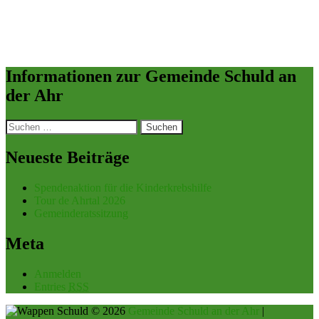
Informationen zur Gemeinde Schuld an
der Ahr
Suchen
nach:
Neueste Beiträge
Spendenaktion für die Kinderkrebshilfe
Tour de Ahrtal 2026
Gemeinderatssitzung
Meta
Anmelden
Entries
RSS
© 2026
Gemeinde Schuld an der Ahr
|