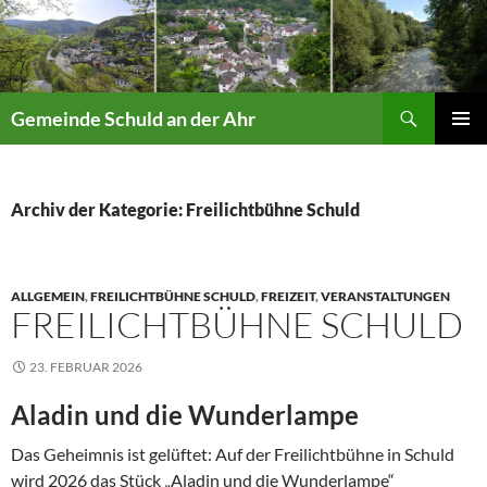
Suchen
Gemeinde Schuld an der Ahr
ZUM
PRIMÄR
INHALT
MENÜ
SPRINGEN
Archiv der Kategorie: Freilichtbühne Schuld
ALLGEMEIN
,
FREILICHTBÜHNE SCHULD
,
FREIZEIT
,
VERANSTALTUNGEN
FREILICHTBÜHNE SCHULD
23. FEBRUAR 2026
Aladin und die Wunderlampe
Das Geheimnis ist gelüftet: Auf der Freilichtbühne in Schuld
wird 2026 das Stück „Aladin und die Wunderlampe“