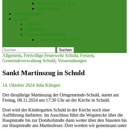
Dreck-weg-Tag 2014
Impressionen
Veranstaltungen
Kontakt
Anfahrt
Impressum
Datenschutzerklärung
Cookie-Richtlinie (EU)
Suchen
nach:
Allgemein
,
Freiwillige Feuerwehr Schuld
,
Freizeit
,
Gemeindeverwaltung Schuld
,
Veranstaltungen
Sankt Martinszug in Schuld
14. Oktober 2024
Julia Kläsgen
Der diesjährige Martinszug der Ortsgemeinde-Schuld, startet am
Freitag, 08.11.2024 um 17:30 Uhr an der Kirche in Schuld.
Dort wird der Kindergarten Schuld in der Kirche noch eine
Aufführung darbieten. Im Anschluss führt die Wegstrecke über die
Hauptstraße bis zur Domhofstraße dann weiter über den Stausten bis
zur Hauptstraße ans Martinsfeuer. Dort werden wir gemeinsam unter