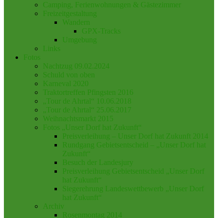
Camping, Ferienwohnungen & Gästezimmer
Freizeitgestaltung
Wandern
GPX-Tracks
Umgebung
Links
Fotos
Nachtzug 09.02.2024
Schuld von oben
Karneval 2020
Traktortreffen Pfingsten 2016
„Tour de Ahrtal“ 10.06.2018
„Tour de Ahrtal“ 25.06.2017
Weihnachtsmarkt 2015
Fotos „Unser Dorf hat Zukunft“
Preisverleihung – Unser Dorf hat Zukunft 2014
Rundgang Gebietsentscheid – „Unser Dorf hat
Zukunft“
Besuch der Landesjury
Preisverleihung Gebietsentscheid „Unser Dorf
hat Zukunft“
Siegerehrung Landeswettbewerb „Unser Dorf
hat Zukunft“
Archiv
Rosenmontag 2014