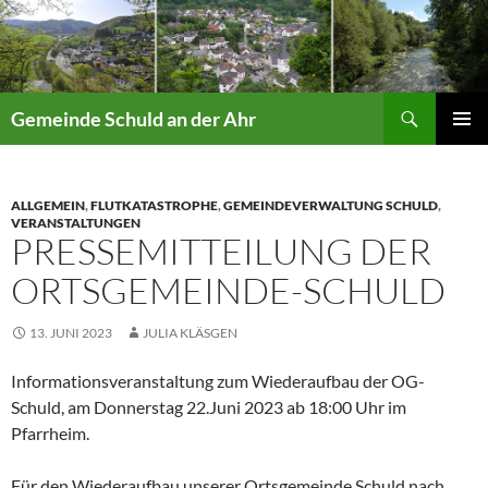
Suchen
Gemeinde Schuld an der Ahr
ZUM
PRIMÄR
INHALT
MENÜ
SPRINGEN
ALLGEMEIN
,
FLUTKATASTROPHE
,
GEMEINDEVERWALTUNG SCHULD
,
VERANSTALTUNGEN
PRESSEMITTEILUNG DER
ORTSGEMEINDE-SCHULD
13. JUNI 2023
JULIA KLÄSGEN
Informationsveranstaltung zum Wiederaufbau der OG-
Schuld, am Donnerstag 22.Juni 2023 ab 18:00 Uhr im
Pfarrheim.
Für den Wiederaufbau unserer Ortsgemeinde Schuld nach