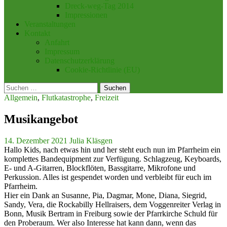
Dreck-weg-Tag 2014
Impressionen
Veranstaltungen
Kontakt
Anfahrt
Impressum
Datenschutzerklärung
Cookie-Richtlinie (EU)
Suchen
nach:
Allgemein
,
Flutkatastrophe
,
Freizeit
Musikangebot
14. Dezember 2021
Julia Kläsgen
Hallo Kids, nach etwas hin und her steht euch nun im Pfarrheim ein
komplettes Bandequipment zur Verfügung. Schlagzeug, Keyboards,
E- und A-Gitarren, Blockflöten, Bassgitarre, Mikrofone und
Perkussion. Alles ist gespendet worden und verbleibt für euch im
Pfarrheim.
Hier ein Dank an Susanne, Pia, Dagmar, Mone, Diana, Siegrid,
Sandy, Vera, die Rockabilly Hellraisers, dem Voggenreiter Verlag in
Bonn, Musik Bertram in Freiburg sowie der Pfarrkirche Schuld für
den Proberaum. Wer also Interesse hat kann dann, wenn das