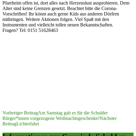
Pfarrheim offen ist, dort alles nach Herzenslust ausprobieren. Dem
Alter sind keine Grenzen gesetzt. Beachtet bitte die Corona-
Vorschriften! Ihr könnt auch gerne Kids aus anderen Dörfern
mitbringen. Weitere Aktionen folgen. Viel Spaß mit den
Instrumenten und vielleicht tollen neuen Bekanntschaften.
Fragen? Tel: 0151 51628463
Beitragsnavigation
Vorheriger Beitrag
Am Samstag gab es für die Schulder
Bürger*innen vorgezogene Weihnachtsgeschenke!
Nächster
Beitrag
Lichterfahrt