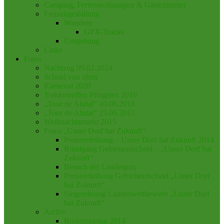
Camping, Ferienwohnungen & Gästezimmer
Freizeitgestaltung
Wandern
GPX-Tracks
Umgebung
Links
Fotos
Nachtzug 09.02.2024
Schuld von oben
Karneval 2020
Traktortreffen Pfingsten 2016
„Tour de Ahrtal“ 10.06.2018
„Tour de Ahrtal“ 25.06.2017
Weihnachtsmarkt 2015
Fotos „Unser Dorf hat Zukunft“
Preisverleihung – Unser Dorf hat Zukunft 2014
Rundgang Gebietsentscheid – „Unser Dorf hat
Zukunft“
Besuch der Landesjury
Preisverleihung Gebietsentscheid „Unser Dorf
hat Zukunft“
Siegerehrung Landeswettbewerb „Unser Dorf
hat Zukunft“
Archiv
Rosenmontag 2014