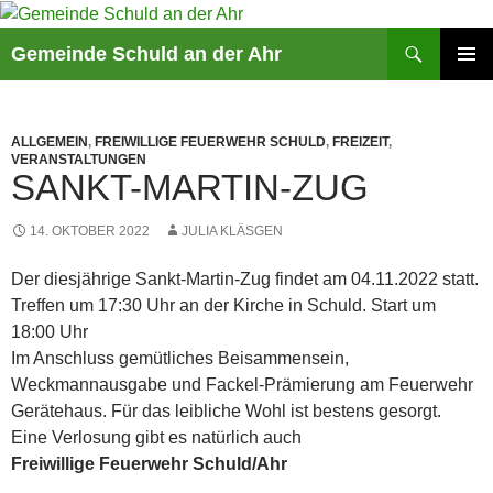
Suchen
Gemeinde Schuld an der Ahr
ZUM
PRIMÄR
INHALT
MENÜ
SPRINGEN
ALLGEMEIN
,
FREIWILLIGE FEUERWEHR SCHULD
,
FREIZEIT
,
VERANSTALTUNGEN
SANKT-MARTIN-ZUG
14. OKTOBER 2022
JULIA KLÄSGEN
Der diesjährige Sankt-Martin-Zug findet am 04.11.2022 statt.
Treffen um 17:30 Uhr an der Kirche in Schuld. Start um
18:00 Uhr
Im Anschluss gemütliches Beisammensein,
Weckmannausgabe und Fackel-Prämierung am Feuerwehr
Gerätehaus. Für das leibliche Wohl ist bestens gesorgt.
Eine Verlosung gibt es natürlich auch
Freiwillige Feuerwehr Schuld/Ahr