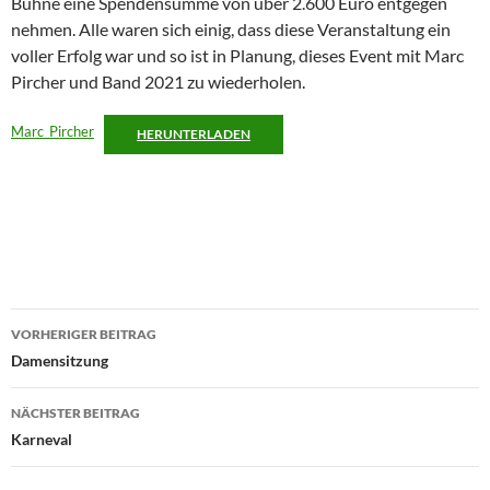
Bühne eine Spendensumme von über 2.600 Euro entgegen
nehmen. Alle waren sich einig, dass diese Veranstaltung ein
voller Erfolg war und so ist in Planung, dieses Event mit Marc
Pircher und Band 2021 zu wiederholen.
Marc_Pircher
HERUNTERLADEN
Beitragsnavigation
VORHERIGER BEITRAG
Damensitzung
NÄCHSTER BEITRAG
Karneval