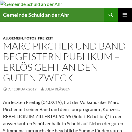
Suchen
Gemeinde Schuld an der Ahr
ZUM
PRIMÄR
INHALT
MENÜ
SPRINGEN
ALLGEMEIN
,
FOTOS
,
FREIZEIT
MARC PIRCHER UND BAND
BEGEISTERN PUBLIKUM –
ERLÖS GEHT AN DEN
GUTEN ZWECK
7. FEBRUAR 2019
JULIA KLÄSGEN
Am letzten Freitag (01.02.19), trat der Volksmusiker Marc
Pircher mit seiner Band und dem Tourprogramm „Konzert:
REBELLION IM ZILLERTAL 90-95 (Solo + Rebellion)“ in der
ausverkauften Schützenhalle in Schuld auf. Neben der guten
Stimmung, kam auch eine beachtliche Summe für den guten