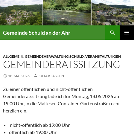
Suchen
Gemeinde Schuld an der Ahr
ZUM
PRIMÄR
INHALT
MENÜ
SPRINGEN
ALLGEMEIN
,
GEMEINDEVERWALTUNG SCHULD
,
VERANSTALTUNGEN
GEMEINDERATSSITZUNG
18. MAI 2026
JULIA KLÄSGEN
Zu einer öffentlichen und nicht-öffentlichen
Gemeinderatssitzung lade ich für Montag, 18.05.2026 ab
19:00 Uhr, in die Malteser-Container, Gartenstraße recht
herzlich ein.
nicht-öffentlich ab 19:00 Uhr
öffentlich ab 19:30 Uhr