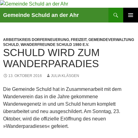
Suchen
Gemeinde Schuld an der Ahr
ZUM
PRIMÄR
INHALT
MENÜ
SPRINGEN
ARBEITSKREIS DORFERNEUERUNG
,
FREIZEIT
,
GEMEINDEVERWALTUNG
SCHULD
,
WANDERFREUNDE SCHULD 1980 E.V.
SCHULD WIRD ZUM
WANDERPARADIES
13. OKTOBER 2016
JULIA KLÄSGEN
Die Gemeinde Schuld hat in Zusammenarbeit mit dem
Wanderverein das in die Jahre gekommene
Wanderwegenetz in und um Schuld herum komplett
überarbeitet und neu ausgeschildert. Am Sonntag, 23.
Oktober, wird die offizielle Eröffnung des neuen
»Wanderparadieses« gefeiert.