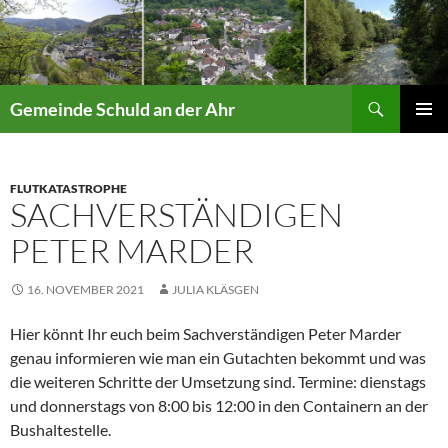
Suchen
Gemeinde Schuld an der Ahr
ZUM
PRIMÄR
INHALT
MENÜ
SPRINGEN
FLUTKATASTROPHE
SACHVERSTÄNDIGEN
PETER MARDER
16. NOVEMBER 2021
JULIA KLÄSGEN
Hier könnt Ihr
euch beim Sachverständigen Peter Marder
genau informieren wie man ein Gutachten bekommt und was
die weiteren Schritte der Umsetzung sind. Termine: dienstags
und donnerstags von 8:00 bis 12:00 in den Containern an der
Bushaltestelle.