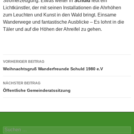
Stromerzeugung. Etwas weiter in
Schuld
lebt ein
Lichtkünstler, der mit seinen Installationen die Ahrhöhen
zum Leuchten und Kunst in den Wald bringt. Einsame
Wanderwege und fantastische Ausblicke – Es lohnt in die
Täler und auf die Höhen der Ahreifel zu gehen.
Beitragsnavigation
VORHERIGER BEITRAG
Weihnachtsgruß Wanderfreunde Schuld 1980 e.V
NÄCHSTER BEITRAG
Öffentliche Gemeinderatssitzung
Suchen