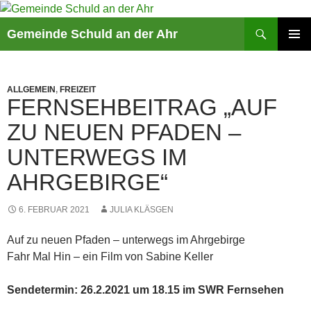
Suchen
Gemeinde Schuld an der Ahr
ZUM
PRIMÄR
INHALT
MENÜ
SPRINGEN
ALLGEMEIN
,
FREIZEIT
FERNSEHBEITRAG „AUF
ZU NEUEN PFADEN –
UNTERWEGS IM
AHRGEBIRGE“
6. FEBRUAR 2021
JULIA KLÄSGEN
Auf zu neuen Pfaden – unterwegs im Ahrgebirge
Fahr Mal Hin – ein Film von Sabine Keller
Sendetermin: 26.2.2021 um 18.15 im SWR Fernsehen