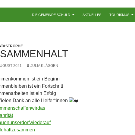
ZUM INHALT SPRINGEN
DIE GEMEINDE SCHULD
AKTUELLES
TOURISMUS
ATASTROPHE
USAMMENHALT
AUGUST 2021
JULIA KLÄSGEN
menkommen ist ein Beginn
enbleiben ist ein Fortschritt
menarbeiten ist ein Erfolg
ielen Dank an alle Helfer*innen
mmenschaffenwirdas
ahrität
auenunserdorfwiederauf
ldhältzusammen