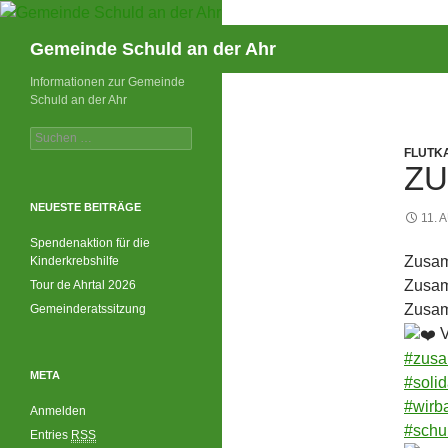
Suchen
Gemeinde Schuld an der Ahr
Informationen zur Gemeinde
Schuld an der Ahr
Suchen
nach:
FLUTK
Z
NEUESTE BEITRÄGE
11. 
Spendenaktion für die
Zusam
Kinderkrebshilfe
Zusamm
Tour de Ahrtal 2026
Zusam
Gemeinderatssitzung
V
#zusa
META
#solid
#wirb
Anmelden
#schu
Entries
RSS