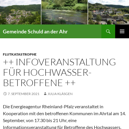
Suchen
Gemeinde Schuld an der Ahr
ZUM
PRIMÄR
INHALT
MENÜ
SPRINGEN
FLUTKATASTROPHE
++ INFOVERANSTALTUNG
FÜR HOCHWASSER-
BETROFFENE ++
7. SEPTEMBER 2021
JULIA KLÄSGEN
Die Energieagentur Rheinland-Pfalz veranstaltet in
Kooperation mit den betroffenen Kommunen im Ahrtal am 14.
September, von 17.30 bis 21 Uhr, eine
Informationsveranstaltung für Betroffene des Hochwassers.