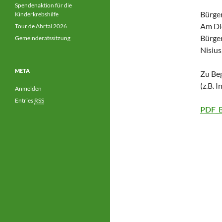
Spendenaktion für die
Bürge
Kinderkrebshilfe
Am Die
Tour de Ahrtal 2026
Bürger
Gemeinderatssitzung
Nisius
META
Zu Beg
(z.B. 
Anmelden
Entries
RSS
PDF_B