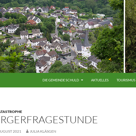
ZUM INHALT SPRINGEN
DIE GEMEINDE SCHULD
AKTUELLES
TOURISMUS
ATASTROPHE
RGERFRAGESTUNDE
AUGUST 2021
JULIA KLÄSGEN