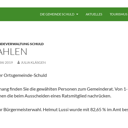
ZUM INHALT SPRINGEN
DIE GEMEINDE SCHULD
AKTUELLES
TOURISMUS
NDEVERWALTUNG SCHULD
AHLEN
MAI 2019
JULIA KLÄSGEN
der Ortsgemeinde-Schuld
ang finden Sie die gewählten Personen zum Gemeinderat. Von 1-
en die beim Ausscheiden eines Ratsmitglied nachrücken.
ur Bürgermeisterwahl. Helmut Lussi wurde mit 82,65 % im Amt bes