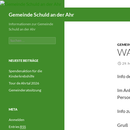
Suchen
Gemeinde Schuld an der Ahr
Informationen zur Gemeinde
Schuld an der Ahr
Suchen
nach:
GEMEI
W
NEUESTE BEITRÄGE
29. 
Spendenaktion für die
Info 
Kinderkrebshilfe
Tour de Ahrtal 2026
Im Anh
Gemeinderatssitzung
Person
META
Info z
Anmelden
Gruß
Entries
RSS