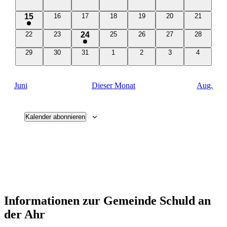
Veranstaltungen
Veranstaltungen
Veranstaltungen
Veranstaltungen
Veranstaltungen
Veranstaltungen
Veranstalt
1
0
0
0
0
0
0
15
16
17
18
19
20
21
Veranstaltungen
Veranstaltungen
Veranstaltungen
Veranstaltungen
Veranstaltungen
Veranstalt
Veranstaltung
0
0
1
0
0
0
0
22
23
24
25
26
27
28
Veranstaltungen
Veranstaltungen
Veranstaltungen
Veranstaltungen
Veranstaltungen
Veranstalt
Veranstaltung
0
0
0
0
0
0
0
29
30
31
1
2
3
4
Veranstaltungen
Veranstaltungen
Veranstaltungen
Veranstaltungen
Veranstaltungen
Veranstaltungen
Veranstal
Juni
Dieser Monat
Aug.
Kalender abonnieren
Informationen zur Gemeinde Schuld an
der Ahr