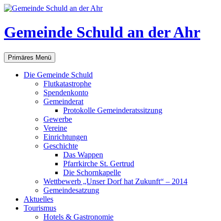
Gemeinde Schuld an der Ahr
Suchen
Zum
Primäres Menü
Inhalt
springen
Die Gemeinde Schuld
Flutkatastrophe
Spendenkonto
Gemeinderat
Protokolle Gemeinderatssitzung
Gewerbe
Vereine
Einrichtungen
Geschichte
Das Wappen
Pfarrkirche St. Gertrud
Die Schornkapelle
Wettbewerb „Unser Dorf hat Zukunft“ – 2014
Gemeindesatzung
Aktuelles
Tourismus
Hotels & Gastronomie