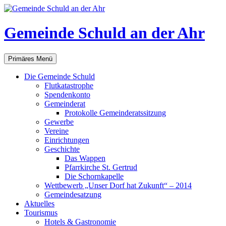
Gemeinde Schuld an der Ahr
Suchen
Zum
Primäres Menü
Inhalt
springen
Die Gemeinde Schuld
Flutkatastrophe
Spendenkonto
Gemeinderat
Protokolle Gemeinderatssitzung
Gewerbe
Vereine
Einrichtungen
Geschichte
Das Wappen
Pfarrkirche St. Gertrud
Die Schornkapelle
Wettbewerb „Unser Dorf hat Zukunft“ – 2014
Gemeindesatzung
Aktuelles
Tourismus
Hotels & Gastronomie