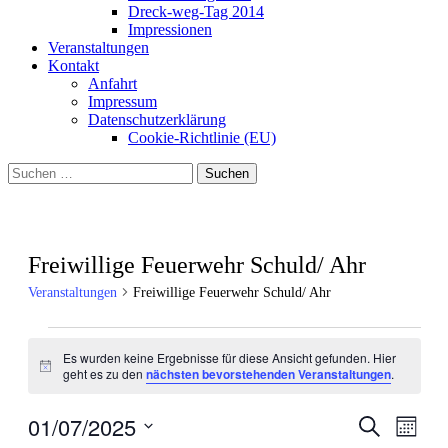
Dreck-weg-Tag 2014
Impressionen
Veranstaltungen
Kontakt
Anfahrt
Impressum
Datenschutzerklärung
Cookie-Richtlinie (EU)
Suchen
nach:
Freiwillige Feuerwehr Schuld/ Ahr
Veranstaltungen
Freiwillige Feuerwehr Schuld/ Ahr
Veranstaltungen
Es wurden keine Ergebnisse für diese Ansicht gefunden. Hier
Hinweis
geht es zu den
nächsten bevorstehenden Veranstaltungen
.
01/07/2025
Veranstal
Veran
Suche
Monat
Ansic