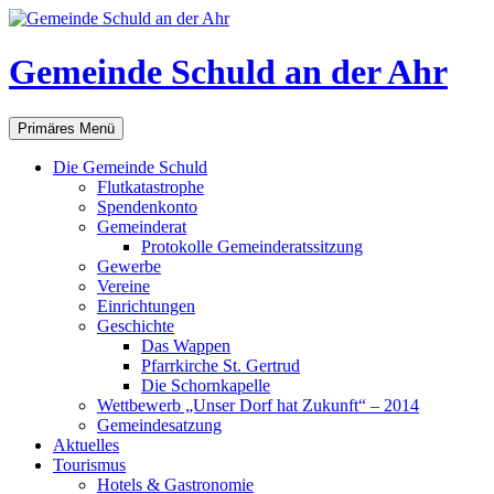
Gemeinde Schuld an der Ahr
Suchen
Zum
Primäres Menü
Inhalt
springen
Die Gemeinde Schuld
Flutkatastrophe
Spendenkonto
Gemeinderat
Protokolle Gemeinderatssitzung
Gewerbe
Vereine
Einrichtungen
Geschichte
Das Wappen
Pfarrkirche St. Gertrud
Die Schornkapelle
Wettbewerb „Unser Dorf hat Zukunft“ – 2014
Gemeindesatzung
Aktuelles
Tourismus
Hotels & Gastronomie