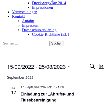
Dreck-weg-Tag 2014
Impressionen
Veranstaltungen
Kontakt
Anfahrt
Impressum
Datenschutzerklärung
Cookie-Richtlinie (EU)
Suchen
nach:
Veranstaltungen
15/09/2022
 - 
25/03/2023
Veranstal
Veran
Suche
Liste
Ansic
Suche
Datum
Navig
wählen.
September 2022
und
Ansichten
17. September 2022-9:00
-
17:00
SA.
17
Navigati
Einladung zur „Ahrufer- und
Flussbettreinigung“