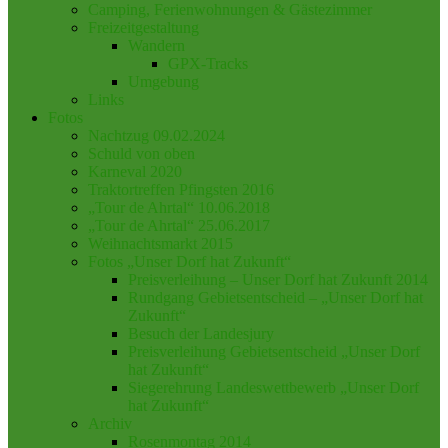
Camping, Ferienwohnungen & Gästezimmer
Freizeitgestaltung
Wandern
GPX-Tracks
Umgebung
Links
Fotos
Nachtzug 09.02.2024
Schuld von oben
Karneval 2020
Traktortreffen Pfingsten 2016
„Tour de Ahrtal“ 10.06.2018
„Tour de Ahrtal“ 25.06.2017
Weihnachtsmarkt 2015
Fotos „Unser Dorf hat Zukunft“
Preisverleihung – Unser Dorf hat Zukunft 2014
Rundgang Gebietsentscheid – „Unser Dorf hat
Zukunft“
Besuch der Landesjury
Preisverleihung Gebietsentscheid „Unser Dorf
hat Zukunft“
Siegerehrung Landeswettbewerb „Unser Dorf
hat Zukunft“
Archiv
Rosenmontag 2014