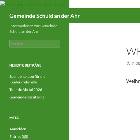
Suchen
Gemeinde Schuld an der Ahr
Informationen zur Gemeinde
Schuld an der Ahr
Suchen
WE
nach:
7. D
NEUESTE BEITRÄGE
Spendenaktion für die
Weihn
Kinderkrebshilfe
Tour de Ahrtal 2026
Gemeinderatssitzung
META
Anmelden
Entries
RSS