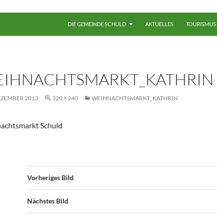
ZUM INHALT SPRINGEN
DIE GEMEINDE SCHULD
AKTUELLES
TOURISMUS
IHNACHTSMARKT_KATHRIN
EZEMBER 2013
320 × 240
WEIHNACHTSMARKT_KATHRIN
achtsmarkt Schuld
Vorheriges Bild
Nächstes Bild