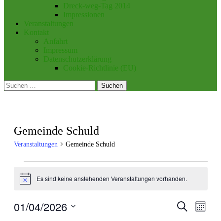
Dreck-weg-Tag 2014
Impressionen
Veranstaltungen
Kontakt
Anfahrt
Impressum
Datenschutzerklärung
Cookie-Richtlinie (EU)
Suchen
nach:
Gemeinde Schuld
Veranstaltungen
Gemeinde Schuld
Veranstaltungen
Es sind keine anstehenden Veranstaltungen vorhanden.
Hinweis
01/04/2026
Veranstal
Veran
Suche
Monat
Ansic
Suche
Datum