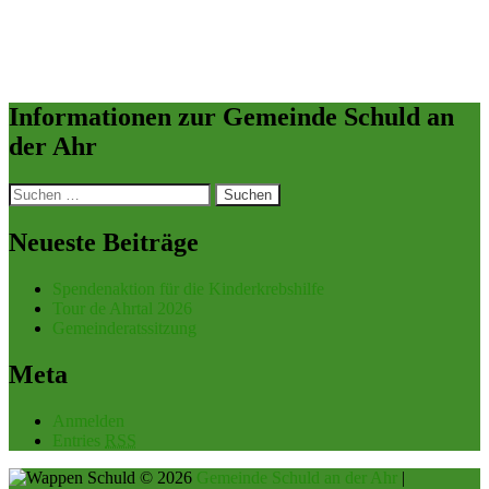
Informationen zur Gemeinde Schuld an
der Ahr
Suchen
nach:
Neueste Beiträge
Spendenaktion für die Kinderkrebshilfe
Tour de Ahrtal 2026
Gemeinderatssitzung
Meta
Anmelden
Entries
RSS
© 2026
Gemeinde Schuld an der Ahr
|