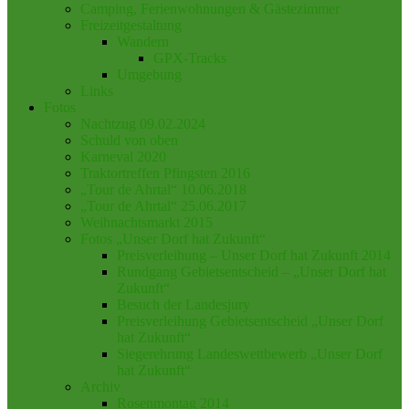
Camping, Ferienwohnungen & Gästezimmer
Freizeitgestaltung
Wandern
GPX-Tracks
Umgebung
Links
Fotos
Nachtzug 09.02.2024
Schuld von oben
Karneval 2020
Traktortreffen Pfingsten 2016
„Tour de Ahrtal“ 10.06.2018
„Tour de Ahrtal“ 25.06.2017
Weihnachtsmarkt 2015
Fotos „Unser Dorf hat Zukunft“
Preisverleihung – Unser Dorf hat Zukunft 2014
Rundgang Gebietsentscheid – „Unser Dorf hat
Zukunft“
Besuch der Landesjury
Preisverleihung Gebietsentscheid „Unser Dorf
hat Zukunft“
Siegerehrung Landeswettbewerb „Unser Dorf
hat Zukunft“
Archiv
Rosenmontag 2014