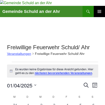
Suchen
Gemeinde Schuld an der Ahr
ZUM
PRIMÄR
INHALT
MENÜ
SPRINGEN
Freiwillige Feuerwehr Schuld/ Ahr
Veranstaltungen
Freiwillige Feuerwehr Schuld/ Ahr
Veranstaltungen
Es wurden keine Ergebnisse für diese Ansicht gefunden. Hier
H
geht es zu den
nächsten bevorstehenden Veranstaltungen
.
i
n
V
01/04/2025
V
w
S
M
e
U
e
e
O
i
D
C
K
r
r
s
N
M
MONTAG
D
DIENSTAG
M
MITTWOCH
D
DONNERSTAG
F
FREITAG
S
SAMSTAG
S
SONNTA
a
H
A
a
a
a
E
t
T
0
0
0
0
0
0
0
31
1
2
3
4
5
6