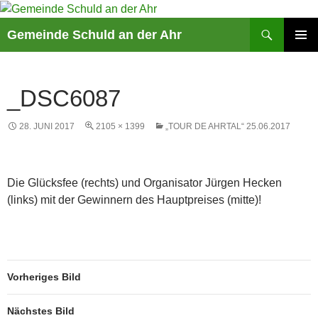
Suchen
Gemeinde Schuld an der Ahr
ZUM
PRIMÄR
INHALT
MENÜ
SPRINGEN
_DSC6087
28. JUNI 2017
2105 × 1399
„TOUR DE AHRTAL“ 25.06.2017
Die Glücksfee (rechts) und Organisator Jürgen Hecken
(links) mit der Gewinnern des Hauptpreises (mitte)!
Vorheriges Bild
Nächstes Bild