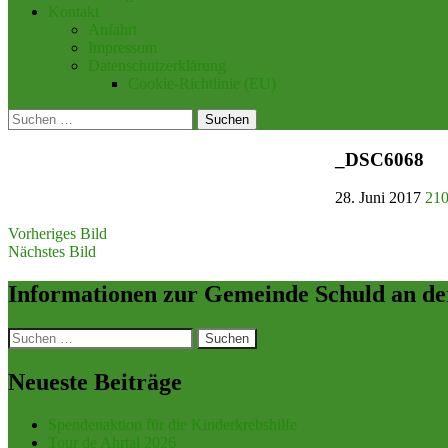
Kontakt
Anfahrt
Impressum
Datenschutzerklärung
Cookie-Richtlinie (EU)
Suchen
nach:
_DSC6068
28. Juni 2017
210
Vorheriges Bild
Nächstes Bild
Informationen zur Gemeinde Schuld an de
Suchen
nach:
Neueste Beiträge
Spendenaktion für die Kinderkrebshilfe
Tour de Ahrtal 2026