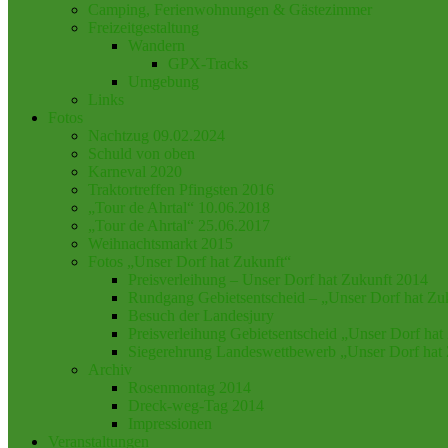
Camping, Ferienwohnungen & Gästezimmer
Freizeitgestaltung
Wandern
GPX-Tracks
Umgebung
Links
Fotos
Nachtzug 09.02.2024
Schuld von oben
Karneval 2020
Traktortreffen Pfingsten 2016
„Tour de Ahrtal“ 10.06.2018
„Tour de Ahrtal“ 25.06.2017
Weihnachtsmarkt 2015
Fotos „Unser Dorf hat Zukunft“
Preisverleihung – Unser Dorf hat Zukunft 2014
Rundgang Gebietsentscheid – „Unser Dorf hat Zu
Besuch der Landesjury
Preisverleihung Gebietsentscheid „Unser Dorf hat
Siegerehrung Landeswettbewerb „Unser Dorf hat
Archiv
Rosenmontag 2014
Dreck-weg-Tag 2014
Impressionen
Veranstaltungen