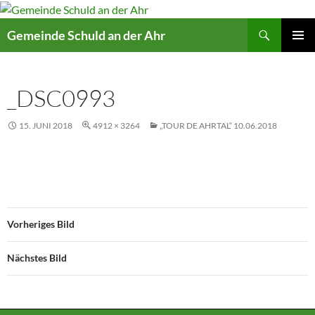
Suchen
Gemeinde Schuld an der Ahr
ZUM
PRIMÄR
INHALT
MENÜ
SPRINGEN
_DSC0993
15. JUNI 2018
4912 × 3264
„TOUR DE AHRTAL“ 10.06.2018
Vorheriges Bild
Nächstes Bild