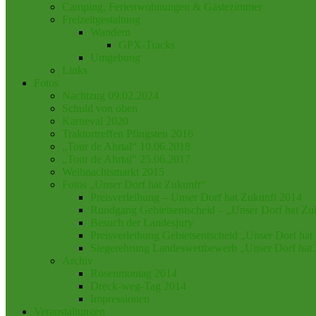
Camping, Ferienwohnungen & Gästezimmer
Freizeitgestaltung
Wandern
GPX-Tracks
Umgebung
Links
Fotos
Nachtzug 09.02.2024
Schuld von oben
Karneval 2020
Traktortreffen Pfingsten 2016
„Tour de Ahrtal“ 10.06.2018
„Tour de Ahrtal“ 25.06.2017
Weihnachtsmarkt 2015
Fotos „Unser Dorf hat Zukunft“
Preisverleihung – Unser Dorf hat Zukunft 2014
Rundgang Gebietsentscheid – „Unser Dorf hat Zu
Besuch der Landesjury
Preisverleihung Gebietsentscheid „Unser Dorf hat
Siegerehrung Landeswettbewerb „Unser Dorf hat
Archiv
Rosenmontag 2014
Dreck-weg-Tag 2014
Impressionen
Veranstaltungen