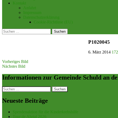
Kontakt
Anfahrt
Impressum
Datenschutzerklärung
Cookie-Richtlinie (EU)
Suchen
nach:
P1020045
6. März 2014
172
Vorheriges Bild
Nächstes Bild
Informationen zur Gemeinde Schuld an de
Suchen
nach:
Neueste Beiträge
Spendenaktion für die Kinderkrebshilfe
Tour de Ahrtal 2026