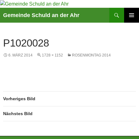
Suchen
Gemeinde Schuld an der Ahr
ZUM
PRIMÄR
INHALT
MENÜ
SPRINGEN
P1020028
6. MÄRZ 2014
1728 × 1152
ROSENMONTAG 2014
Vorheriges Bild
Nächstes Bild