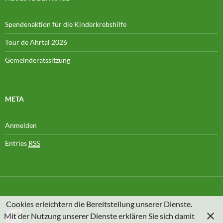
Spendenaktion für die Kinderkrebshilfe
Tour de Ahrtal 2026
Gemeinderatssitzung
META
Anmelden
Entries
RSS
Cookies erleichtern die Bereitstellung unserer Dienste.
Mit der Nutzung unserer Dienste erklären Sie sich damit
© 2026
Gemeinde Schuld an der Ahr
|
Impressum