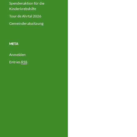
Spendenaktion für die
Kinderkrebshilfe
Tour de Ahrtal 2026
Gemeinderatssitzung
META
Anmelden
Entries
RSS