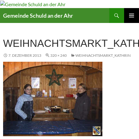
Suchen
Gemeinde Schuld an der Ahr
ZUM
PRIMÄR
INHALT
MENÜ
SPRINGEN
WEIHNACHTSMARKT_KATH
7. DEZEMBER 2013
320 × 240
WEIHNACHTSMARKT_KATHRIN