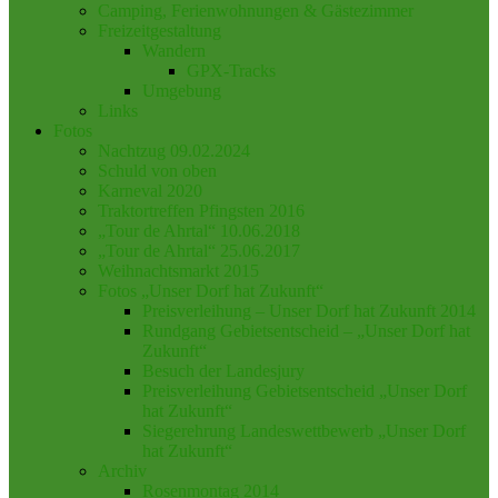
Camping, Ferienwohnungen & Gästezimmer
Freizeitgestaltung
Wandern
GPX-Tracks
Umgebung
Links
Fotos
Nachtzug 09.02.2024
Schuld von oben
Karneval 2020
Traktortreffen Pfingsten 2016
„Tour de Ahrtal“ 10.06.2018
„Tour de Ahrtal“ 25.06.2017
Weihnachtsmarkt 2015
Fotos „Unser Dorf hat Zukunft“
Preisverleihung – Unser Dorf hat Zukunft 2014
Rundgang Gebietsentscheid – „Unser Dorf hat
Zukunft“
Besuch der Landesjury
Preisverleihung Gebietsentscheid „Unser Dorf
hat Zukunft“
Siegerehrung Landeswettbewerb „Unser Dorf
hat Zukunft“
Archiv
Rosenmontag 2014