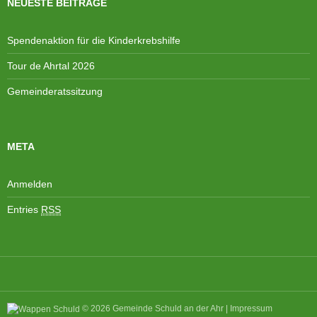
NEUESTE BEITRÄGE
e
i
n
o
Spendenaktion für die Kinderkrebshilfe
,
n
N
Tour de Ahrtal 2026
a
Gemeinderatssitzung
v
i
g
META
a
t
i
Anmelden
o
Entries
RSS
n
© 2026
Gemeinde Schuld an der Ahr
|
Impressum