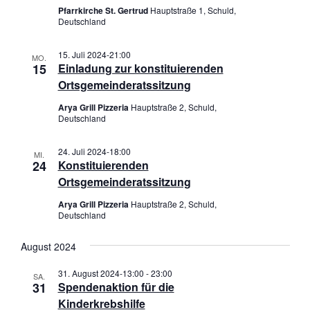
n
n
Pfarrkirche St. Gertrud
Hauptstraße 1, Schuld,
n
Deutschland
g
g
.
e
A
15. Juli 2024-21:00
n
MO.
n
15
Einladung zur konstituierenden
S
s
Ortsgemeinderatssitzung
u
i
Arya Grill Pizzeria
Hauptstraße 2, Schuld,
c
c
Deutschland
h
h
e
t
24. Juli 2024-18:00
MI.
u
e
24
Konstituierenden
n
n
Ortsgemeinderatssitzung
d
-
Arya Grill Pizzeria
Hauptstraße 2, Schuld,
A
N
Deutschland
n
a
s
v
August 2024
i
i
31. August 2024-13:00
-
23:00
c
g
SA.
31
Spendenaktion für die
h
a
Kinderkrebshilfe
t
t