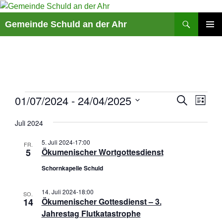
Suchen
Gemeinde Schuld an der Ahr
ZUM
PRIMÄR
INHALT
MENÜ
SPRINGEN
V
Veranstaltungen
01/07/2024
 - 
24/04/2025
V
S
L
U
e
e
I
D
C
r
r
S
Juli 2024
a
H
T
a
a
E
t
E
5. Juli 2024-17:00
n
FR.
n
u
5
Ökumenischer Wortgottesdienst
s
s
m
Schornkapelle Schuld
t
t
w
a
a
ä
14. Juli 2024-18:00
l
l
SO.
h
14
Ökumenischer Gottesdienst – 3.
t
t
l
Jahrestag Flutkatastrophe
u
u
e