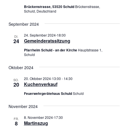
e
i
Brückenstrasse, 53520 Schuld
Brückenstrasse,
Schuld, Deutschland
n
o
,
n
September 2024
N
a
24. September 2024-18:00
DI.
v
24
Gemeinderatssitzung
i
Pfarrheim Schuld - an der Kirche
Hauptstrasse 1,
g
Schuld
a
Oktober 2024
t
i
20. Oktober 2024-13:00
-
14:30
SO.
o
20
Kuchenverkauf
n
Feuerwehrgerätehaus Schuld
Schuld
November 2024
8. November 2024-17:30
FR.
8
Martinszug