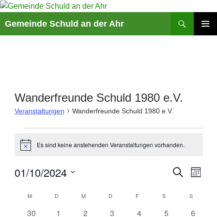
Suchen
Gemeinde Schuld an der Ahr
ZUM
PRIMÄR
INHALT
MENÜ
SPRINGEN
Wanderfreunde Schuld 1980 e.V.
Veranstaltungen
Wanderfreunde Schuld 1980 e.V.
Veranstaltungen
Es sind keine anstehenden Veranstaltungen vorhanden.
H
i
n
V
01/10/2024
V
S
w
M
e
U
e
e
O
D
i
C
K
r
r
N
s
M
MONTAG
D
DIENSTAG
M
MITTWOCH
D
DONNERSTAG
F
FREITAG
S
SAMSTAG
S
SONNTA
a
H
A
a
a
a
E
t
T
0
0
0
0
0
0
0
30
1
2
3
4
5
6
l