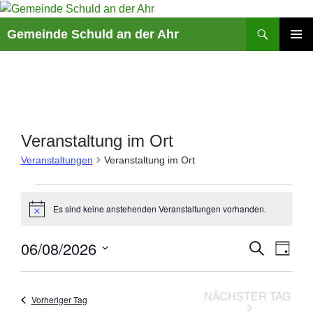
Suchen
Gemeinde Schuld an der Ahr
ZUM
PRIMÄR
INHALT
MENÜ
SPRINGEN
Veranstaltung im Ort
Veranstaltungen
Veranstaltung im Ort
Veranstaltungen
für
Es sind keine anstehenden Veranstaltungen vorhanden.
H
6.
i
n
August
V
06/08/2026
V
S
w
T
2026
e
U
e
e
A
D
i
C
r
r
G
s
a
H
a
NÄCHSTER TAG
a
E
Vorheriger Tag
t