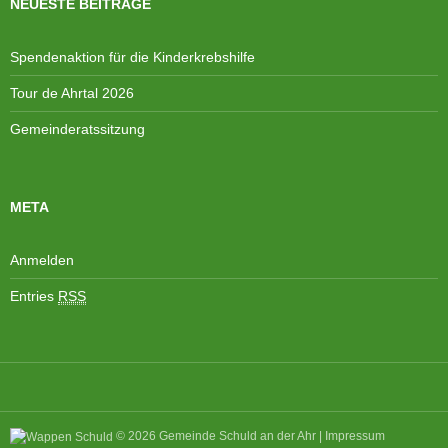
A
NEUESTE BEITRÄGE
N
n
a
s
v
Spendenaktion für die Kinderkrebshilfe
i
i
Tour de Ahrtal 2026
c
g
h
a
Gemeinderatssitzung
t
t
e
i
n
o
META
,
n
N
Anmelden
a
v
Entries
RSS
i
g
a
t
i
o
© 2026
Gemeinde Schuld an der Ahr
|
Impressum