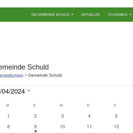
ZUM INHALT SPRINGEN
DIE GEMEINDE SCHULD
AKTUELLES
TOURISMUS
emeinde Schuld
anstaltungen
Gemeinde Schuld
ranstaltungen
/04/2024
M
MONTAG
D
DIENSTAG
M
MITTWOCH
D
DONNERSTAG
F
FREITAG
0
0
0
0
0
1
2
3
4
5
V
V
V
V
V
0
1
0
0
0
8
9
10
11
12
e
e
e
e
e