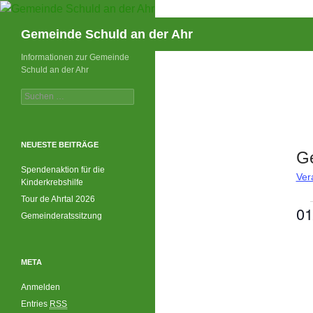
Suchen
Gemeinde Schuld an der Ahr
Informationen zur Gemeinde
Schuld an der Ahr
Suchen
nach:
NEUESTE BEITRÄGE
G
Spendenaktion für die
Ver
Kinderkrebshilfe
Tour de Ahrtal 2026
Ve
01
Gemeinderatssitzung
D
K
a
a
META
t
l
u
Anmelden
e
m
Entries
RSS
n