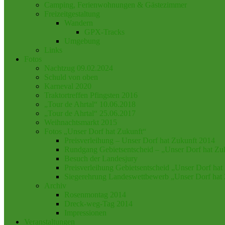
Camping, Ferienwohnungen & Gästezimmer
Freizeitgestaltung
Wandern
GPX-Tracks
Umgebung
Links
Fotos
Nachtzug 09.02.2024
Schuld von oben
Karneval 2020
Traktortreffen Pfingsten 2016
„Tour de Ahrtal“ 10.06.2018
„Tour de Ahrtal“ 25.06.2017
Weihnachtsmarkt 2015
Fotos „Unser Dorf hat Zukunft“
Preisverleihung – Unser Dorf hat Zukunft 2014
Rundgang Gebietsentscheid – „Unser Dorf hat Zu
Besuch der Landesjury
Preisverleihung Gebietsentscheid „Unser Dorf hat
Siegerehrung Landeswettbewerb „Unser Dorf hat
Archiv
Rosenmontag 2014
Dreck-weg-Tag 2014
Impressionen
Veranstaltungen