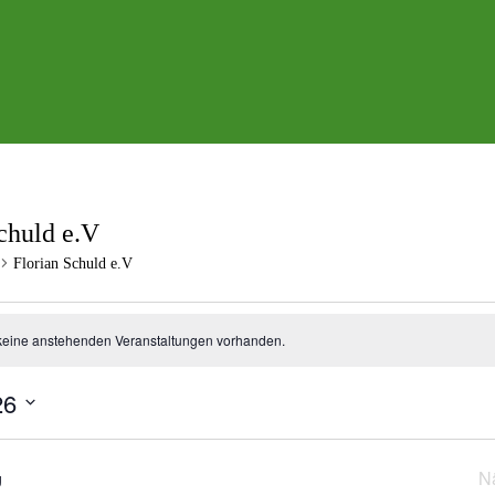
chuld e.V
Florian Schuld e.V
ltungen
keine anstehenden Veranstaltungen vorhanden.
26
N
g