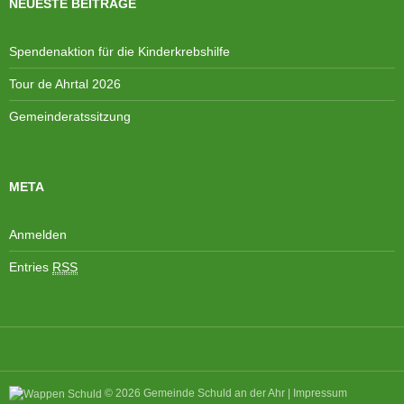
NEUESTE BEITRÄGE
e
i
n
o
Spendenaktion für die Kinderkrebshilfe
,
n
N
Tour de Ahrtal 2026
a
Gemeinderatssitzung
v
i
g
META
a
t
i
Anmelden
o
Entries
RSS
n
© 2026
Gemeinde Schuld an der Ahr
|
Impressum