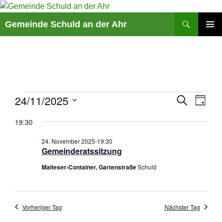
Suchen
Gemeinde Schuld an der Ahr
ZUM
PRIMÄR
INHALT
MENÜ
SPRINGEN
V
Veranstaltungen
24/11/2025
V
S
T
U
e
e
A
D
für
C
r
r
19:30
G
a
H
24.
a
a
E
t
24. November 2025-19:30
n
n
November
u
Gemeinderatssitzung
s
s
m
2025
Malteser-Container, Gartenstraße
Schuld
t
t
w
a
a
ä
l
l
h
t
t
Vorheriger Tag
Nächster Tag
l
u
u
e