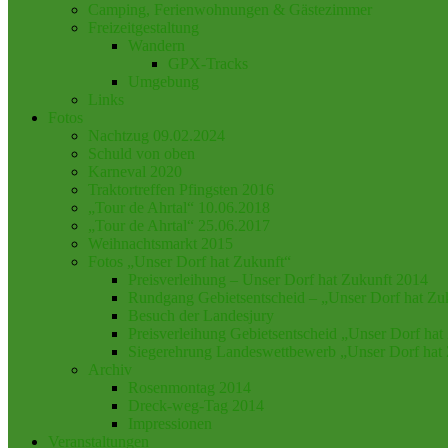
Camping, Ferienwohnungen & Gästezimmer
Freizeitgestaltung
Wandern
GPX-Tracks
Umgebung
Links
Fotos
Nachtzug 09.02.2024
Schuld von oben
Karneval 2020
Traktortreffen Pfingsten 2016
„Tour de Ahrtal“ 10.06.2018
„Tour de Ahrtal“ 25.06.2017
Weihnachtsmarkt 2015
Fotos „Unser Dorf hat Zukunft“
Preisverleihung – Unser Dorf hat Zukunft 2014
Rundgang Gebietsentscheid – „Unser Dorf hat Zu
Besuch der Landesjury
Preisverleihung Gebietsentscheid „Unser Dorf hat
Siegerehrung Landeswettbewerb „Unser Dorf hat
Archiv
Rosenmontag 2014
Dreck-weg-Tag 2014
Impressionen
Veranstaltungen