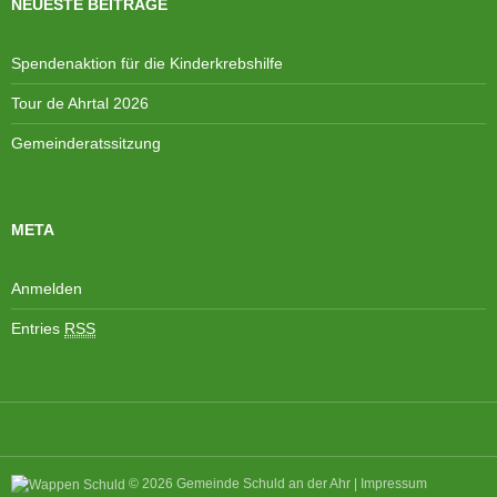
NEUESTE BEITRÄGE
e
i
n
o
Spendenaktion für die Kinderkrebshilfe
,
n
N
Tour de Ahrtal 2026
a
Gemeinderatssitzung
v
i
g
META
a
t
i
Anmelden
o
Entries
RSS
n
© 2026
Gemeinde Schuld an der Ahr
|
Impressum