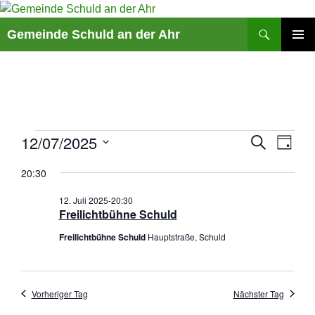
Suchen
Gemeinde Schuld an der Ahr
ZUM
PRIMÄR
INHALT
MENÜ
SPRINGEN
V
Veranstaltungen
12/07/2025
V
S
T
U
e
e
A
D
für
C
r
r
20:30
G
a
H
12.
a
a
E
t
12. Juli 2025-20:30
n
n
Juli
u
Freilichtbühne Schuld
s
s
m
2025
Freilichtbühne Schuld
Hauptstraße, Schuld
t
t
w
a
a
ä
l
l
h
t
t
Vorheriger Tag
Nächster Tag
l
u
u
e