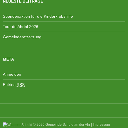
NEUESTE BEITRÄGE
e
i
n
o
Spendenaktion für die Kinderkrebshilfe
,
n
N
Tour de Ahrtal 2026
a
Gemeinderatssitzung
v
i
g
META
a
t
i
Anmelden
o
Entries
RSS
n
© 2026
Gemeinde Schuld an der Ahr
|
Impressum