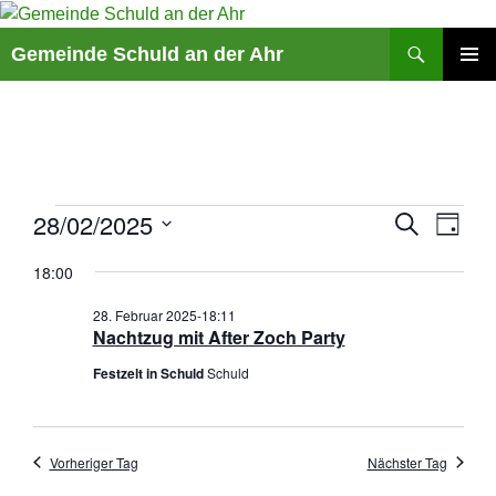
Suchen
Gemeinde Schuld an der Ahr
ZUM
PRIMÄR
INHALT
MENÜ
SPRINGEN
V
Veranstaltungen
28/02/2025
V
S
T
U
e
e
A
D
für
C
r
r
18:00
G
a
H
28.
a
a
E
t
28. Februar 2025-18:11
n
n
Februar
u
Nachtzug mit After Zoch Party
s
s
m
2025
Festzelt in Schuld
Schuld
t
t
w
a
a
ä
l
l
h
t
t
Vorheriger Tag
Nächster Tag
l
u
u
e