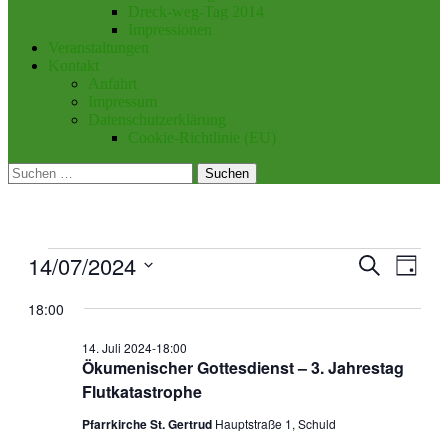
Dreck-weg-Tag 2014
Impressionen
Veranstaltungen
Kontakt
Anfahrt
Impressum
Datenschutzerklärung
Cookie-Richtlinie (EU)
Suchen
nach:
Veranstaltungen
14/07/2024
Veranstal
Veran
Suche
Tag
für
Ansic
Suche
Datum
14.
Navig
wählen.
18:00
und
Juli
Ansichten
2024
14. Juli 2024-18:00
Ökumenischer Gottesdienst – 3. Jahrestag
Navigati
Flutkatastrophe
Pfarrkirche St. Gertrud
Hauptstraße 1, Schuld