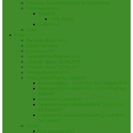
Camping, Ferienwohnungen & Gästezimmer
Freizeitgestaltung
Wandern
GPX-Tracks
Umgebung
Links
Fotos
Nachtzug 09.02.2024
Schuld von oben
Karneval 2020
Traktortreffen Pfingsten 2016
„Tour de Ahrtal“ 10.06.2018
„Tour de Ahrtal“ 25.06.2017
Weihnachtsmarkt 2015
Fotos „Unser Dorf hat Zukunft“
Preisverleihung – Unser Dorf hat Zukunft 2014
Rundgang Gebietsentscheid – „Unser Dorf hat
Zukunft“
Besuch der Landesjury
Preisverleihung Gebietsentscheid „Unser Dorf
hat Zukunft“
Siegerehrung Landeswettbewerb „Unser Dorf
hat Zukunft“
Archiv
Rosenmontag 2014