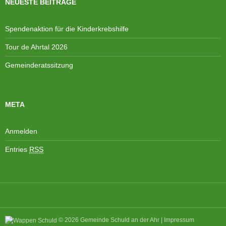
NEUESTE BEITRÄGE
e
i
n
o
Spendenaktion für die Kinderkrebshilfe
,
n
N
Tour de Ahrtal 2026
a
Gemeinderatssitzung
v
i
g
META
a
t
i
Anmelden
o
Entries
RSS
n
© 2026
Gemeinde Schuld an der Ahr
|
Impressum