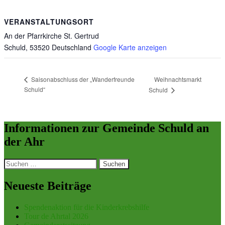
VERANSTALTUNGSORT
An der Pfarrkirche St. Gertrud
Schuld
,
53520
Deutschland
Google Karte anzeigen
Weihnachtsmarkt
Saisonabschluss der „Wanderfreunde
Schuld“
Schuld
Informationen zur Gemeinde Schuld an
der Ahr
Suchen
nach:
Neueste Beiträge
Spendenaktion für die Kinderkrebshilfe
Tour de Ahrtal 2026