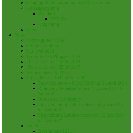
Camping, Ferienwohnungen & Gästezimmer
Freizeitgestaltung
Wandern
GPX-Tracks
Umgebung
Links
Fotos
Nachtzug 09.02.2024
Schuld von oben
Karneval 2020
Traktortreffen Pfingsten 2016
„Tour de Ahrtal“ 10.06.2018
„Tour de Ahrtal“ 25.06.2017
Weihnachtsmarkt 2015
Fotos „Unser Dorf hat Zukunft“
Preisverleihung – Unser Dorf hat Zukunft 2014
Rundgang Gebietsentscheid – „Unser Dorf hat
Zukunft“
Besuch der Landesjury
Preisverleihung Gebietsentscheid „Unser Dorf
hat Zukunft“
Siegerehrung Landeswettbewerb „Unser Dorf
hat Zukunft“
Archiv
Rosenmontag 2014