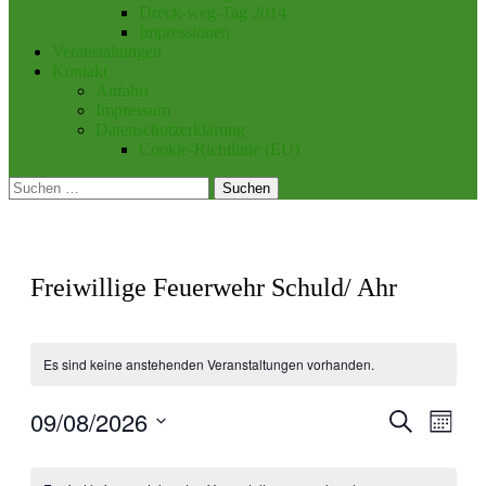
Dreck-weg-Tag 2014
Impressionen
Veranstaltungen
Kontakt
Anfahrt
Impressum
Datenschutzerklärung
Cookie-Richtlinie (EU)
Suchen
nach:
Freiwillige Feuerwehr Schuld/ Ahr
Es sind keine anstehenden Veranstaltungen vorhanden.
09/08/2026
Veranstal
Veran
Suche
Monat
Ansic
Suche
Datum
Navig
Kalender
wählen.
und