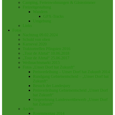
Camping, Ferienwohnungen & Gästezimmer
Freizeitgestaltung
Wandern
GPX-Tracks
Umgebung
Links
Fotos
Nachtzug 09.02.2024
Schuld von oben
Karneval 2020
Traktortreffen Pfingsten 2016
„Tour de Ahrtal“ 10.06.2018
„Tour de Ahrtal“ 25.06.2017
Weihnachtsmarkt 2015
Fotos „Unser Dorf hat Zukunft“
Preisverleihung – Unser Dorf hat Zukunft 2014
Rundgang Gebietsentscheid – „Unser Dorf hat
Zukunft“
Besuch der Landesjury
Preisverleihung Gebietsentscheid „Unser Dorf
hat Zukunft“
Siegerehrung Landeswettbewerb „Unser Dorf
hat Zukunft“
Archiv
Rosenmontag 2014