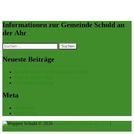
Informationen zur Gemeinde Schuld an
der Ahr
Suchen
nach:
Neueste Beiträge
Spendenaktion für die Kinderkrebshilfe
Tour de Ahrtal 2026
Gemeinderatssitzung
Meta
Anmelden
Entries
RSS
© 2026
Gemeinde Schuld an der Ahr
|
Impressum