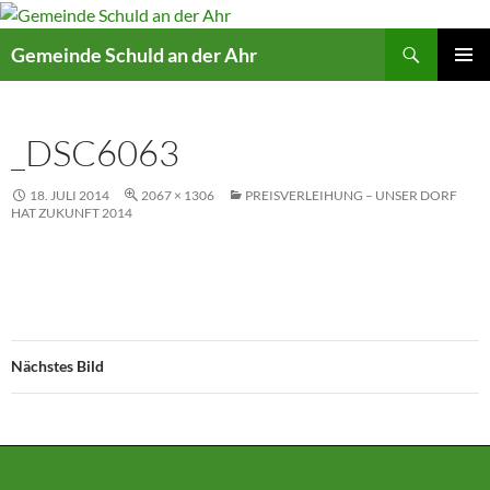
Suchen
Gemeinde Schuld an der Ahr
ZUM
PRIMÄR
INHALT
MENÜ
SPRINGEN
_DSC6063
18. JULI 2014
2067 × 1306
PREISVERLEIHUNG – UNSER DORF
HAT ZUKUNFT 2014
Nächstes Bild