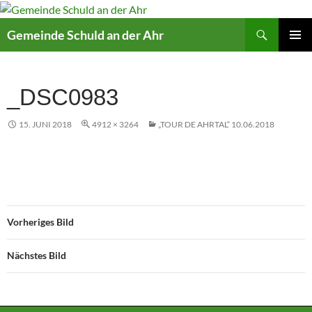
Suchen
Gemeinde Schuld an der Ahr
ZUM
PRIMÄR
INHALT
MENÜ
SPRINGEN
_DSC0983
15. JUNI 2018
4912 × 3264
„TOUR DE AHRTAL“ 10.06.2018
Vorheriges Bild
Nächstes Bild